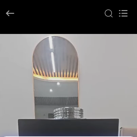
Shenzhen
Maxwin
Industrial
Co.,
Ltd..
All
Rights
Reserved.
घर
उत्पादों
हमारे
बारे
में
कारखाना
भ्रमण