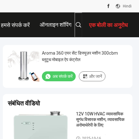
Hindi
ऑनलाइन शॉपिंग
हमसे संपर्क करें
एक बोली का अनुरोध
Aroma 360 एयर सेंट डिफ्यूज़र मशीन 300cbm
ब्लूटूथ मोबाइल ऐप कंट्रोल
अब संपर्क करें
और जानें
संबंधित वीडियो
12V 10W HVAC व्यावसायिक
सुगंध विसारक मशीन, व्यावसायिक
अरोमाथेरेपी के लिए
एचवीएसी खुशबू प्रणाली
2025-10-16