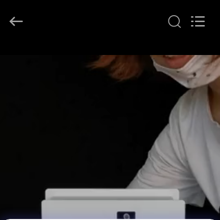
Shenzhen
Maxwin
Industrial
Co.,
Ltd..
All
Rights
Reserved.
घर
उत्पादों
हमारे
बारे
में
कारखाना
भ्रमण