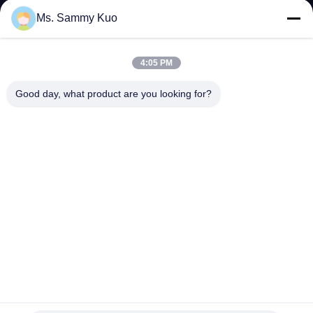
गुणवत्ता
Ms. Sammy Kuo
नियंत्रण
4:05 PM
संपर्क
Good day, what product are you looking for?
करें
एक
उद्धरण
का
अनुरोध
करें
SHOPPING
एसेंशियल ऑयल 14 डब्ल्यू 500 मिली 1.5 मिली। / घंटा खुशबू अरोमा डिफ्यूज़र