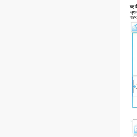
यह क
खुशब
बाहर