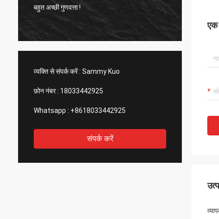
बहुत अच्छी गुणवत्ता !
बहुत अच्छ
एक स
व्यक्ति से संपर्क करें :
Sammy Kuo
फ़ोन नंबर :
18033442925
Whatsapp :
+8618033442925
संपर्क करें
उत्
व्या