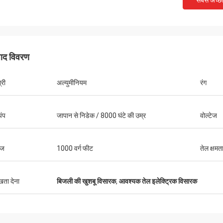
सबसे अच्छ
पाद विवरण
्री
अल्युमीनियम
रंग
पंप
जापान से निडेक / 8000 घंटे की उम्र
वोल्टेज
ेज
1000 वर्ग फीट
तेल क्षमत
ुखता देना
बिजली की खुशबू विसारक
,
आवश्यक तेल इलेक्ट्रिक विसारक
मुहम्मद