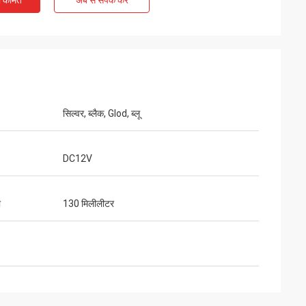
ी कीमत
अब से संपर्क करें
सिल्वर, ब्लैक, Glod, ब्लू
DC12V
ा
130 मिलीलीटर