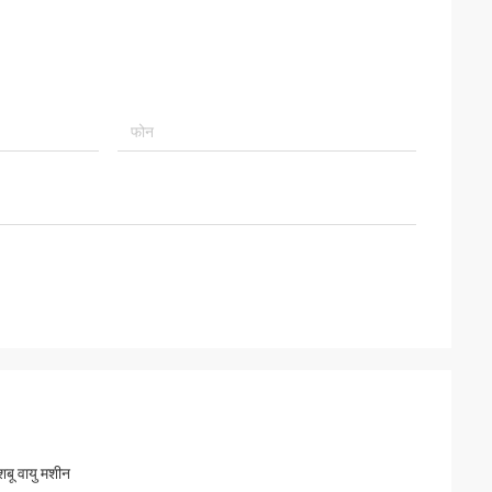
शबू वायु मशीन