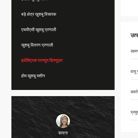
बड़े क्षेत्र खुशबू विसारक
एचवीएसी खुशबू प्रणाली
उत्
खुशबू वितरण प्रणाली
सामग
इलेक्ट्रिक परफ्यूम डिफ्यूज़र
वायु 
होम खुशबू मशीन
कवर
प्रम
डायना