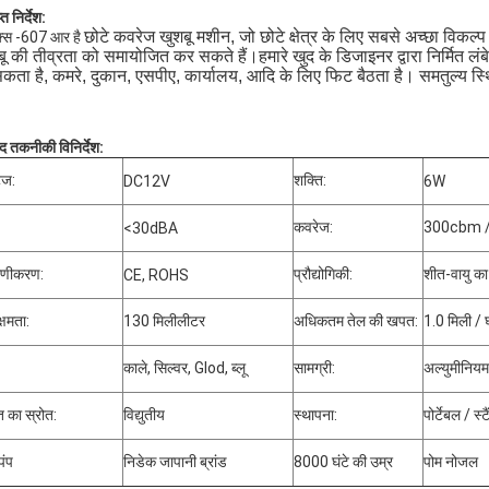
प्त निर्देश:
छोटे कवरेज खुशबू मशीन, जो छोटे क्षेत्र के लिए सबसे अच्छा विकल
्स -607 आर है
बू की तीव्रता को समायोजित कर सकते हैं।हमारे खुद के डिजाइनर द्वारा निर्मित ल
सकता है, कमरे, दुकान, एसपीए, कार्यालय, आदि के लिए फिट बैठता है। समतुल्य
ाद तकनीकी विनिर्देश:
टेज:
शक्ति:
DC12V
6W
कवरेज:
300cbm / 
<30dBA
ाणीकरण:
प्रौद्योगिकी:
शीत-वायु का
CE, ROHS
्षमता:
130 मिलीलीटर
अधिकतम तेल की खपत:
1.0 मिली / 
काले, सिल्वर, Glod, ब्लू
सामग्री:
अल्युमीनियम
ि का स्रोत:
विद्युतीय
स्थापना:
पोर्टेबल / स्
पंप
निडेक जापानी ब्रांड
8000 घंटे की उम्र
पोम नोजल