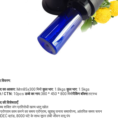
ंग विवरण:
ाद का आकार:
Mm85x300 मिमी
कुल भार:
1.8kgs
कुल भार:
1.5kgs
रा / CTN:
10pcs
डब्बे का नाप:
380 * 450 * 800 मिमी
पैकिंग बॉक्स:
तटस्थ
द की विशेषताएँ:
च्च शक्ति जंग प्रतिरोधी खत्म धातु खोल
 प्रोग्राम काम करने का समय प्रोग्राम, खुशबू घनत्व समायोज्य, आंतरिक समय चयन
IDEC ब्रांड, 8000 घंटे के साथ सुपर लंबी जीवन वायु पंप