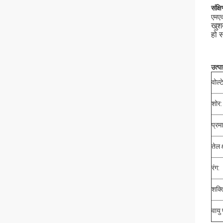
संक्षि
एमएक
खुश
हो 
उत्प
वोल्
शोर:
प्रम
तेल क
रंग:
शक्त
वायु 