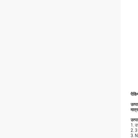
पैकि
उत्प
मात्
उत्पा
1. उ
2. 3
3. N