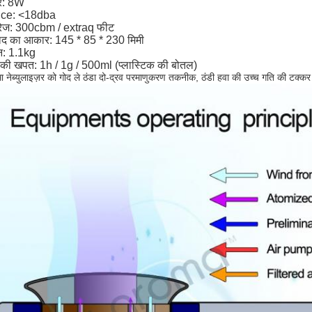
र: 8W
ce: <18dba
ेज: 300cbm / extraq फीट
पाद का आकार: 145 * 85 * 230 मिमी
: 1.1kg
 की खपत: 1h / 1g / 500ml (प्लास्टिक की बोतल)
ा नेब्युलाइज़र 
को गोद ले
 ठंडा दो-द्रव परमाणुकरण तकनीक, ठंडी हवा की उच्च गति की टक्कर नेनो