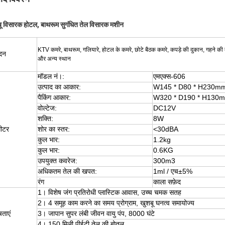
ू विसारक होटल, बाथरूम सुगंधित तेल विसारक मशीन
KTV कमरे, बाथरूम, गलियारे, होटल के कमरे, छोटे बैठक कमरे, कपड़े की दुकान, गहने की दुक
दन
और अन्य स्थान
मॉडल नं।:
एमएक्स-606
उत्पाद का आकार:
W145 * D80 * H230m
पैकिंग आकार:
W320 * D190 * H130
वोल्टेज:
DC12V
शक्ति:
8W
मीटर
शोर का स्तर:
<30dBA
कुल भार:
1.2kg
कुल भार:
0.6KG
उपयुक्त कवरेज:
300m3
अधिकतम तेल की खपत:
1ml / एच
±
5%
रंग
काला सफ़ेद
1
।
विशेष जंग प्रतिरोधी प्लास्टिक आवास, उच्च चमक सतह
2
।
4 समूह काम करने का समय प्रोग्राम, खुशबू घनत्व समायोज्य
षताएं
3
।
जापान सुपर लंबी जीवन वायु पंप, 8000 घंटे
4
।
150 मिली पीईटी
तेल की बोतल