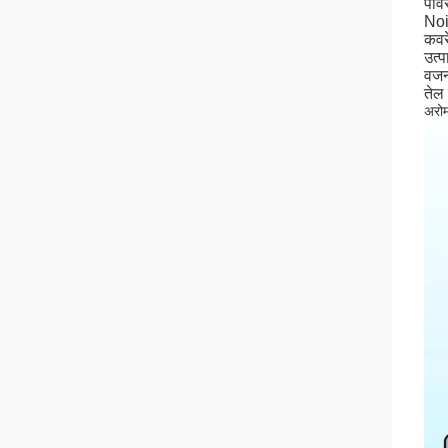
पाव
Noi
कवर
उत्
वजन
तेल
अरोम