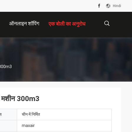
Hindi
ऑनलाइन शॉपिंग
एक बोली का अनुरोध
描
न 300m3
述
रक मशीन 300m3
ेस
चीन में निर्मित
maxair