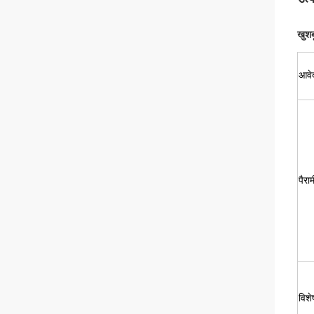
खुशब
आवे
पैरा
विशे