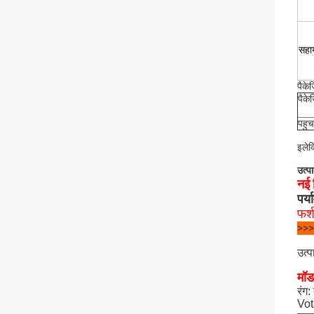
सह
पैके
पैके
पहुच
इलेक
उत्पा
नई 
पर्
फर्
>>>
उत्
मॉड
रंग:
Vot