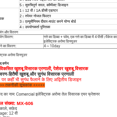
5
।
सुरुचिपूर्ण सरल, कॉम्पैक्ट डिजाइन
1
।
12 वी / 1A
डीसी एडाप्टर
2
।
स्पेयर नोजल फिल्टर
ायक
3
।
एल्यूमीनियम दीवार-माउंट करने योग्य बोर्ड
4
।
उपयोगकर्ता पुस्तिका
जिंग और वितरण
जिंग विवरण:
गत्ते का डिब्बा + फोम, एक गत्ते का डिब्बा में 4 पीसी।पैक
इलेक्ट्रिक अरोमा डिफ्यूज़र
ने का विवरण:
4 ~ 10day
्ट्रिक अरोमा डिफ्यूज़र
द वर्णन
विकसित खुशबू विसारक प्रणाली,
पेशेवर खुशबू विसारक
यावरण-हितैषी
खुशबू और सुगंध विसारक प्रणाली
श पर कहीं भी सुगंध फैलाने के लिए अद्वितीय डिजाइन
>> तकनीकी सूचकांक <<<<<
पाद का नाम: Comercial इलेक्ट्रिक अरोमा तेल विसारक एयर फ्रेशनर
ल संख्या: MX-606
 काले, सफ़ेद
age: 12 वी