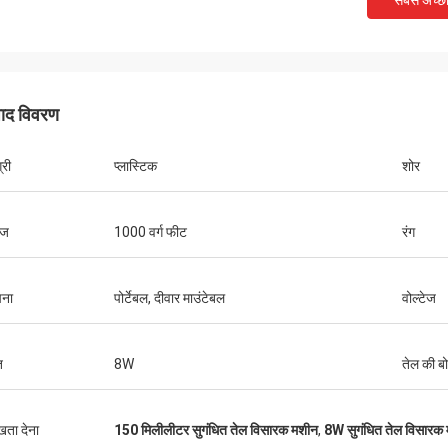
सबसे अच्छ
पाद विवरण
्री
प्लास्टिक
शोर
ेज
1000 वर्ग फीट
रंग
पना
पोर्टेबल, दीवार माउंटेबल
वोल्टेज
ि
8W
तेल की ब
ुखता देना
150 मिलीलीटर सुगंधित तेल विसारक मशीन
,
8W सुगंधित तेल विसारक
मुहम्मद