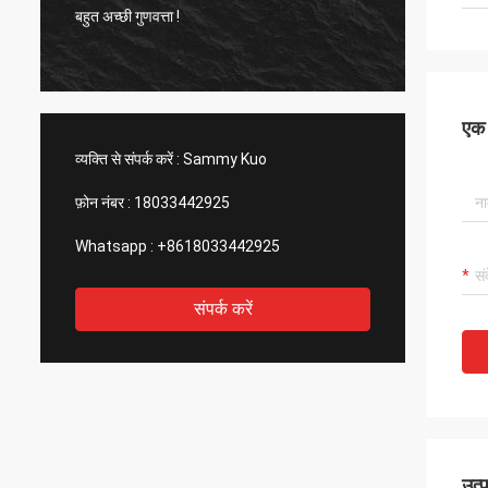
बहुत अच्छी गुणवत्ता !
बहुत अच्छ
एक स
व्यक्ति से संपर्क करें :
Sammy Kuo
फ़ोन नंबर :
18033442925
Whatsapp :
+8618033442925
संपर्क करें
उत्