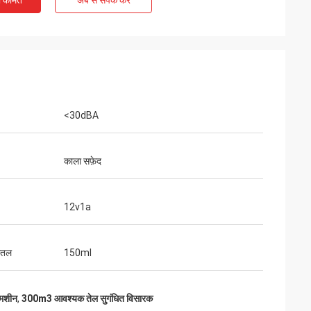
ी कीमत
अब से संपर्क करें
<30dBA
काला सफ़ेद
12v1a
ोतल
150ml
 मशीन
,
300m3 आवश्यक तेल सुगंधित विसारक