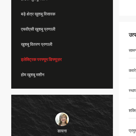
बड़े क्षेत्र खुशबू विसारक
एचवीएसी खुशबू प्रणाली
उत्
खुशबू वितरण प्रणाली
सामग
इलेक्ट्रिक परफ्यूम डिफ्यूज़र
कवर
होम खुशबू मशीन
स्था
शक्त
प्रम
डायना