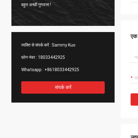
बहुत अच्छी गुणवत्ता !
बहुत अच्छ
एक स
व्यक्ति से संपर्क करें :
Sammy Kuo
फ़ोन नंबर :
18033442925
Whatsapp :
+8618033442925
संपर्क करें
उत्