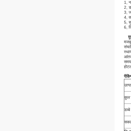
1, न
2, ड
3, ज
4, क
5, स
6, क
मु
मजबू
संचा
स्था
आंतर
समय 
होटल
पैकि
उत्प
कुल 
डब्ब
सकल