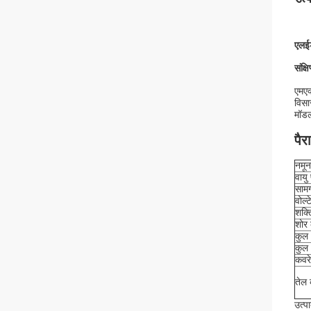
एलईड
संक्षि
एमएक
विसा
मॉडल
पैर
नमून
वायु 
सामग
वोल्
शक्त
शोर 
कुल 
कुल 
कवर
तेल
उत्प