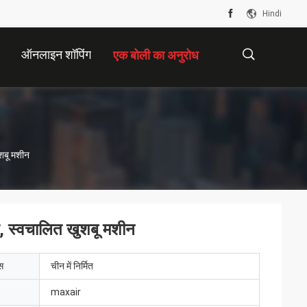
Hindi
ऑनलाइन शॉपिंग
एक बोली का अनुरोध
描
ुशबू मशीन
述
र, स्वचालित खुशबू मशीन
ेस
चीन में निर्मित
maxair