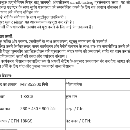
ाजुक एल्यूमीनियम मिश्र धातु सामग्री, ऑक्सीकरण sandblasting प्रसंस्करण सतह, यह 
ायल एडाप्टर के साथ सुगंध एकाग्रता को समायोजित करने के लिए यह आसान संचालन है
ापान लंबे जीवन संपीड़न पंप
ई रंगों के संयोजन के साथ ब्यूटीफुल उपस्थिति।
ुपर मूक deisgn यह आरामदायक महसूस कर रही है।
िसी भी पर्यावरणीय उपयोग को पूरा करने के लिए कई रंग उपलब्ध हैं।
ख्य कार्यों
:
त शक्ति और प्रसार, एचवीएसी के साथ काम करना, खुशबू समान रूप से फैलती है
लित करने के लिए सरल, समय कार्यक्रम और मेमोरी फ़ंक्शन के साथ, बार-बार समायोजित करने की
यी विद्युत चुम्बकीय आवधिक दोलन गति प्रकार पंप, मोटर घर्षण को कम करने, ताकि यह काम कर 
ायिक कार्य, ऊर्जा की बचत और पर्यावरण संरक्षण।
कार्यक्रम, विसारक स्वचालित रूप से आपकी सेटिंग के अनुसार काम करना बंद कर देगा, लागत को
 लॉबी के लिए शांत और कुशल काम करने वाला विसारक
ंग विवरण:
ाद का आकार:
Mm85x300 मिमी
पैकिंग बॉक्स
भार
1.8KGS
कुल भार
े का नाप:
380 * 450 * 800 मिमी
मात्रा / Ctn:
 भार / CTN
18KGS
नेट वजन / CTN: