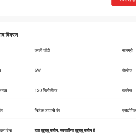
सबसे अच्छ
पाद विवरण
काली चाँदी
सामग्री
ि
6W
वोल्टेज
्षमता
130 मिलीलीटर
कवरेज
पंप
निडेक जापानी पंप
प्रौद्योगि
ुखता देना
हवा खुशबू मशीन
,
स्वचालित खुशबू मशीन है
मुहम्मद