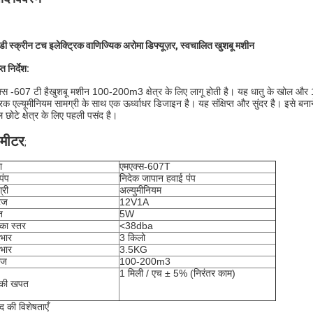
ी स्क्रीन टच इलेक्ट्रिक वाणिज्यिक अरोमा डिफ्यूज़र, स्वचालित खुशबू मशीन
प्त निर्देश:
्स -607 टी है
खुशबू मशीन 100-200m3 क्षेत्र के लिए लागू होती है। यह धातु के खोल और 1
रक एल्यूमीनियम सामग्री के साथ एक ऊर्ध्वाधर डिजाइन है। यह संक्षिप्त और सुंदर है। इसे
 छोटे क्षेत्र के लिए पहली पसंद है।
ामीटर
;
ा
एमएक्स-607T
पंप
निदेक जापान हवाई पंप
्री
अल्युमीनियम
टेज
12V1A
ि
5W
का स्तर
<38dba
भार
3 किलो
भार
3.5KG
ेज
100-200m3
1 मिली / एच ± 5% (निरंतर काम)
 की खपत
ाद की विशेषताएँ