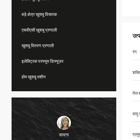
बड़े क्षेत्र खुशबू विसारक
एचवीएसी खुशबू प्रणाली
उत्
खुशबू वितरण प्रणाली
रंग
इलेक्ट्रिक परफ्यूम डिफ्यूज़र
शक्त
होम खुशबू मशीन
तेल क
वायु 
प्रम
डायना