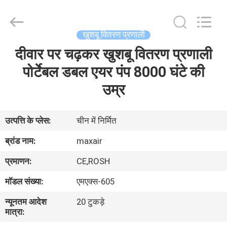
Shenzhen
Maxwin
Industrial
Co.,
Ltd..
खुशबू वितरण प्रणाली
All
Rights
Reserved.
दीवार पर चढ़कर खुशबू वितरण प्रणाली
घर
पोर्टेबल डबल एयर पंप 8000 घंटे की
उत्पादों
उम्र
हमारे
उत्पत्ति के प्लेस:
चीन में निर्मित
बारे
ब्रांड नाम:
maxair
में
प्रमाणन:
CE,ROSH
मॉडल संख्या:
एमएक्स-605
कारखाना
न्यूनतम आदेश
20 टुकड़े
भ्रमण
मात्रा: