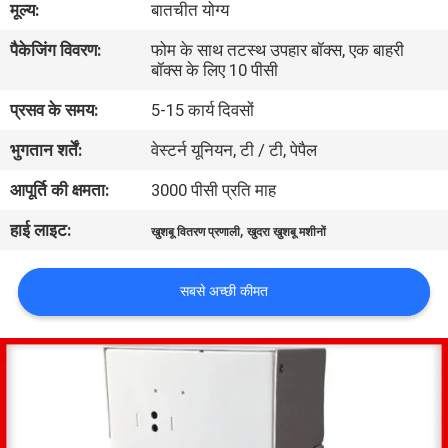
मूल्य:
बातचीत योग्य
गुणवत्ता
पैकेजिंग विवरण:
फोम के साथ तटस्थ उपहार बॉक्स, एक बाहरी
नियंत्रण
बॉक्स के लिए 10 पीसी
प्रसव के समय:
5-15 कार्य दिवसों
संपर्क
भुगतान शर्तें:
वेस्टर्न यूनियन, टी / टी, पेपैल
करें
आपूर्ति की क्षमता:
3000 पीसी प्रति माह
एक
हाई लाइट:
,
खुशबू वितरण प्रणाली
खुदरा खुशबू मशीनों
उद्धरण
का
सबसे अच्छी कीमत
अनुरोध
करें
SHOPPING