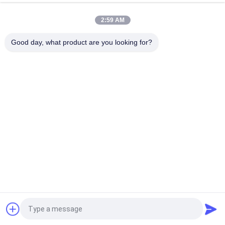
दीवार पर चढ़कर छोटे क्षेत्र पोर्टेबल सफेद धातु डबल जापान एयर पंप खुशबू वितरण
प्रणाली विसारक
2:59 AM
15W 600 सीबीएम खुशबू वितरण प्रणाली, सुगंध विसारक मशीन एचवीएसी से जुड़ी
Good day, what product are you looking for?
लोकप्रिय श्रेणियां
सभी
सुगंधित वायु मशीन
खुशबू विसारक मशीन
एयर अरोमा डिफ्यूज़र
होटल संग्रह सुगंध तेल
आवश्यक तेल विसारक
अरोमाथेरेपी डिफ्यूज़र
पानी रहित अरोमा डिफ्यूज़र
कार एयर डिफ्यूज़र
एक बोली का अनुरोध