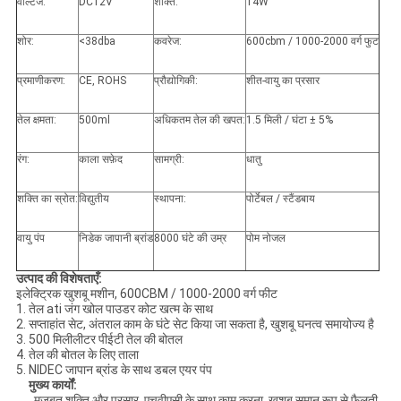
वोल्टेज:
DC12V
शक्ति:
14W
शोर:
<38dba
कवरेज:
600cbm / 1000-2000 वर्ग फुट
प्रमाणीकरण:
CE, ROHS
प्रौद्योगिकी:
शीत-वायु का प्रसार
तेल क्षमता:
500ml
अधिकतम तेल की खपत:
1.5 मिली / घंटा ± 5%
रंग:
काला सफ़ेद
सामग्री:
धातु
शक्ति का स्रोत:
विद्युतीय
स्थापना:
पोर्टेबल / स्टैंडबाय
वायु पंप
निडेक जापानी ब्रांड
8000 घंटे की उम्र
पोम नोजल
उत्पाद की विशेषताएँ:
इलेक्ट्रिक खुशबू मशीन, 600CBM / 1000-2000 वर्ग फीट
1. तेल ati जंग खोल पाउडर कोट खत्म के साथ
2. सप्ताहांत सेट, अंतराल काम के घंटे सेट किया जा सकता है, खुशबू घनत्व समायोज्य है
3. 500 मिलीलीटर पीईटी तेल की बोतल
4. तेल की बोतल के लिए ताला
5. NIDEC जापान ब्रांड के साथ डबल एयर पंप
मुख्य कार्यों
:
मजबूत शक्ति और प्रसार, एचवीएसी के साथ काम करना, खुशबू समान रूप से फैलती