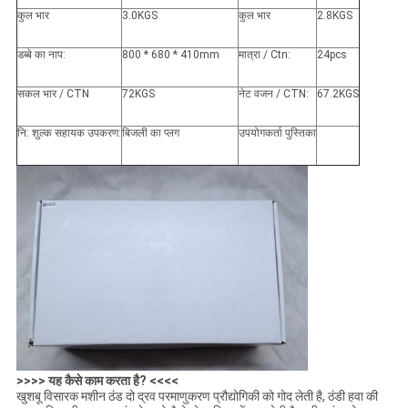
कुल भार
3.0KGS
कुल भार
2.8KGS
डब्बे का नाप:
800 * 680 * 410mm
मात्रा / Ctn:
24pcs
सकल भार / CTN
72KGS
नेट वजन / CTN:
67.2KGS
नि: शुल्क सहायक उपकरण:
बिजली का प्लग
उपयोगकर्ता पुस्तिका
>>>> यह कैसे काम करता है? <<<<
खुशबू विसारक मशीन ठंड दो द्रव परमाणुकरण प्रौद्योगिकी को गोद लेती है, ठंडी हवा की