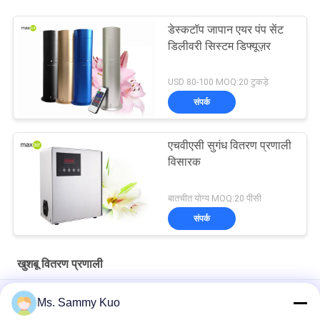
डेस्कटॉप जापान एयर पंप सेंट
डिलीवरी सिस्टम डिफ्यूज़र
USD 80-100 MOQ:20 टुकड़े
संपर्क
एचवीएसी सुगंध वितरण प्रणाली
विसारक
बातचीत योग्य MOQ:20 पीसी
संपर्क
खुशबू वितरण प्रणाली
कोल्ड एयर डिफ्यूजन 8W 12V1A 300 सीबीएम एचवीएसी स्केंट डिफ्यूज़र
Ms. Sammy Kuo