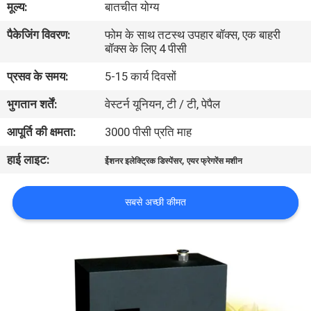
मूल्य:
बातचीत योग्य
गुणवत्ता
पैकेजिंग विवरण:
फोम के साथ तटस्थ उपहार बॉक्स, एक बाहरी
नियंत्रण
बॉक्स के लिए 4 पीसी
प्रसव के समय:
5-15 कार्य दिवसों
संपर्क
भुगतान शर्तें:
वेस्टर्न यूनियन, टी / टी, पेपैल
करें
आपूर्ति की क्षमता:
3000 पीसी प्रति माह
एक
हाई लाइट:
,
ईेशनर इलेक्ट्रिक डिस्पेंसर
एयर फ्रेगरेंस मशीन
उद्धरण
का
सबसे अच्छी कीमत
अनुरोध
करें
SHOPPING