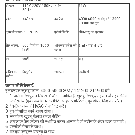
वोल्टेज:
110V-220V / 50Hz-
शक्ति:
31W
60Hz
शोर:
<40dba
कवरेज:
4000-6000 सीबीएम / 13000-
20000 वर्ग फुट
प्रमाणीकरण:
CE, ROHS
प्रौद्योगिकी:
शीत-वायु का प्रसार
तेल क्षमता:
500 मिली या 1000
अधिकतम तेल की
6ml / घंटा ± 5%
मि.ली.
खपत:
रंग:
काली
सामग्री:
धातु
शक्ति का
विद्युतीय
स्थापना:
एचवीएसी
स्रोत:
उत्पाद की विशेषताएँ:
इलेक्ट्रिक खुशबू मशीन, 4000-6000CBM / 141200-211900 वर्ग
1. अरोमा डिफ्यूजन सिस्टम में दो भाग शामिल हैं: खुशबू डिफ्यूज़र इंजन और इंस्टॉलेशन
एक्सेसरीज (एयर कंडीशनर कनेक्टिंग पाइप, प्लास्टिक ट्यूब और लोकेशन - प्लेट)।
2. वैकल्पिक रूप से HVAC से कनेक्ट करें।
3. पूर्व-निर्धारित कार्य-समय सीमा।
4. समायोज्य खुशबू फैलाव घनत्व सेटिंग।
5. आवश्यक तेल कंटेनर को स्थापित करना आसान है जो मशीन के अंदर डाला जाता है।
6. एलसीडी पैनल के साथ।
7. माइक्रो कंप्यूटर सिस्टम के साथ।