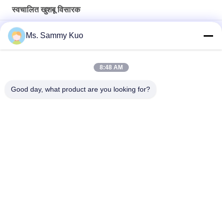
स्वचालित खुशबू विसारक
धातु 12 वी स्वचालित सुगंध एयर डिफ्यूज़र मशीन 3000CBM अंदर के पंखे के साथ;
Ms. Sammy Kuo
150ml washroom Plastic Automatic Fragrance Diffuser
Machine With timer and inside fan for odor control
8:48 AM
6000cbm 1000ml 31w गंध नियंत्रण अरोमा डिफ्यूज़र HVAC
Good day, what product are you looking for?
लोकप्रिय श्रेणियां
सभी
सुगंधित वायु मशीन
खुशबू विसारक मशीन
एयर अरोमा डिफ्यूज़र
होटल संग्रह सुगंध तेल
आवश्यक तेल विसारक
अरोमाथेरेपी डिफ्यूज़र