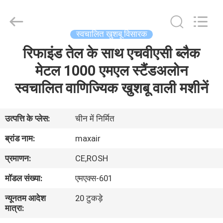
Shenzhen
Maxwin
Industrial
Co.,
Ltd..
स्वचालित खुशबू विसारक
All
Rights
Reserved.
रिफाइंड तेल के साथ एचवीएसी ब्लैक
घर
मेटल 1000 एमएल स्टैंडअलोन
उत्पादों
स्वचालित वाणिज्यिक खुशबू वाली मशीनें
हमारे
उत्पत्ति के प्लेस:
चीन में निर्मित
बारे
ब्रांड नाम:
maxair
में
प्रमाणन:
CE,ROSH
मॉडल संख्या:
एमएक्स-601
कारखाना
न्यूनतम आदेश
20 टुकड़े
भ्रमण
मात्रा: