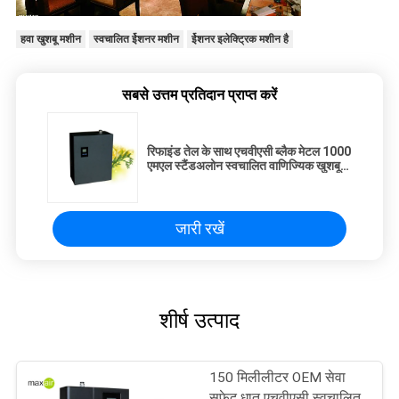
हवा खुशबू मशीन
स्वचालित ईेशनर मशीन
ईेशनर इलेक्ट्रिक मशीन है
सबसे उत्तम प्रतिदान प्राप्त करें
रिफाइंड तेल के साथ एचवीएसी ब्लैक मेटल 1000
एमएल स्टैंडअलोन स्वचालित वाणिज्यिक खुशबू
वाली मशीनें
जारी रखें
शीर्ष उत्पाद
150 मिलीलीटर OEM सेवा
सफेद धातु एचवीएसी स्वचालित