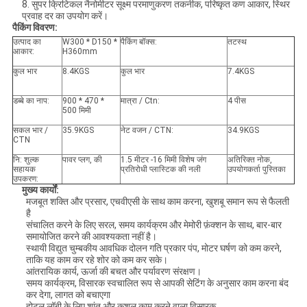
8. सुपर क्रिटिकल नैनोमीटर सूक्ष्म परमाणुकरण तकनीक, परिष्कृत कण आकार, स्थिर
प्रवाह दर का उपयोग करें।
पैकिंग विवरण:
उत्पाद का
W300 * D150 *
पैकिंग बॉक्स:
तटस्थ
आकार:
H360mm
कुल भार
8.4KGS
कुल भार
7.4KGS
डब्बे का नाप:
900 * 470 *
मात्रा / Ctn:
4 पीस
500 मिमी
सकल भार /
35.9KGS
नेट वजन / CTN:
34.9KGS
CTN
नि: शुल्क
पावर प्लग, की
1.5 मीटर -16 मिमी विशेष जंग
अतिरिक्त नोक,
सहायक
प्रतिरोधी प्लास्टिक की नली
उपयोगकर्ता पुस्तिका
उपकरण:
मुख्य कार्यों
:
मजबूत शक्ति और प्रसार, एचवीएसी के साथ काम करना, खुशबू समान रूप से फैलती
है
संचालित करने के लिए सरल, समय कार्यक्रम और मेमोरी फ़ंक्शन के साथ, बार-बार
समायोजित करने की आवश्यकता नहीं है।
स्थायी विद्युत चुम्बकीय आवधिक दोलन गति प्रकार पंप, मोटर घर्षण को कम करने,
ताकि यह काम कर रहे शोर को कम कर सके।
आंतरायिक कार्य, ऊर्जा की बचत और पर्यावरण संरक्षण।
समय कार्यक्रम, विसारक स्वचालित रूप से आपकी सेटिंग के अनुसार काम करना बंद
कर देगा, लागत को बचाएगा
होटल लॉबी के लिए शांत और कुशल काम करने वाला विसारक