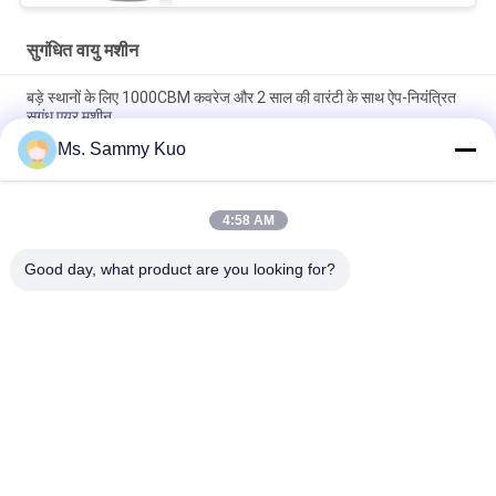
सुगंधित वायु मशीन
बड़े स्थानों के लिए 1000CBM कवरेज और 2 साल की वारंटी के साथ ऐप-नियंत्रित
सुगंध एयर मशीन
Ms. Sammy Kuo
ऐप-नियंत्रित सुगंध एयर मशीन, 500CBM कवरेज और व्यावसायिक उपयोग के लिए
टिकाऊ धातु शेल के साथ
4:58 AM
वाईफाई 4जी ऐप नियंत्रण 150ml क्षमता मूक संचालन सुगंध एयर मशीन वाणिज्यिक
और होटल उपयोग के लिए
Good day, what product are you looking for?
लोकप्रिय श्रेणियां
सभी
सुगंधित वायु मशीन
खुशबू विसारक मशीन
एयर अरोमा डिफ्यूज़र
होटल संग्रह सुगंध तेल