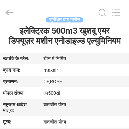
Shenzhen
Maxwin
Industrial
Co.,
Ltd..
सुगंधित वायु मशीन
All
Rights
Reserved.
इलेक्ट्रिक 500m3 खुशबू एयर
घर
डिफ्यूज़र मशीन एनोडाइज्ड एल्युमिनियम
उत्पादों
उत्पत्ति के प्लेस:
चीन में निर्मित
हमारे
ब्रांड नाम:
maxair
बारे
प्रमाणन:
CE,ROSH
में
मॉडल संख्या:
एम500सी
न्यूनतम आदेश
बातचीत योग्य
कारखाना
मात्रा:
भ्रमण
मूल्य:
बातचीत योग्य