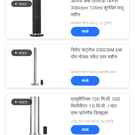
अतिथि कक्ष एलसीडी डिस्प्ले
300cbm 120ml सुगंधित वायु
मशीन
बातचीत योग्य MOQ:10 टुकड़े
संपर्क
रिमोट कंट्रोल 300CBM 6W
पोम नोजल स्केंट एयर मशीन
बातचीत योग्य MOQ:बातचीत योग्य
संपर्क
एल्युमीनियम 130 मि.ली. 300
मिलीमीटर 1.0 मि.ली. / घंटा
एयर फ्रेगरेंस डिफ्यूज़र
USD 80-100 MOQ:20 टुकड़े
संपर्क