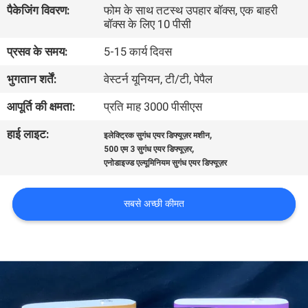
पैकेजिंग विवरण:
फोम के साथ तटस्थ उपहार बॉक्स, एक बाहरी
गुणवत्ता
बॉक्स के लिए 10 पीसी
नियंत्रण
प्रसव के समय:
5-15 कार्य दिवस
भुगतान शर्तें:
वेस्टर्न यूनियन, टी/टी, पेपैल
संपर्क
करें
आपूर्ति की क्षमता:
प्रति माह 3000 पीसीएस
हाई लाइट:
,
इलेक्ट्रिक सुगंध एयर डिफ्यूज़र मशीन
,
एक
500 एम 3 सुगंध एयर डिफ्यूज़र
एनोडाइज्ड एल्यूमिनियम सुगंध एयर डिफ्यूज़र
उद्धरण
का
सबसे अच्छी कीमत
अनुरोध
करें
SHOPPING