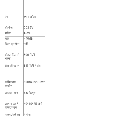
रंग
श्याम सफेद
वोल्टेज
DC12V
शक्ति
15W
शोर
<40dB
बिल्ट-इन फैन
नहीं
बोतल फिर से
500 मिली
भरना
तेल की खपत
1.5 मिली / घंटा
अधिकतम
500m3/200m2
कवरेज
उत्पाद - भार
4.5 किग्रा
आयाम एल *
40*10*25 सेमी
डब्ल्यू * एच
मात्रा/गत्ते का
4 पीस