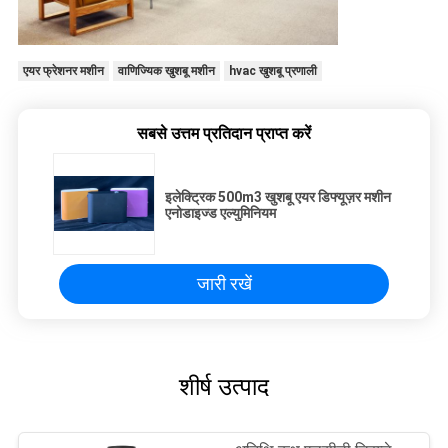
एयर फ्रेशनर मशीन
वाणिज्यिक खुशबू मशीन
hvac खुशबू प्रणाली
सबसे उत्तम प्रतिदान प्राप्त करें
इलेक्ट्रिक 500m3 खुशबू एयर डिफ्यूज़र मशीन
एनोडाइज्ड एल्युमिनियम
जारी रखें
शीर्ष उत्पाद