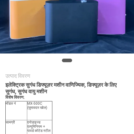
ONLINE
साइटमैप
PRIVACY
POLICY
उत्पाद विवरण
इलेक्ट्रिक सुगंध डिफ्यूज़र मशीन वाणिज्यिक, डिफ्यूज़र के लिए
सुगंध, सुगंध वायु मशीन
विशेष विवरण
;
मॉडल नं
MX-500C
(घुमावदार खोल)
सामग्री
एनोडाइज्ड
एल्युमिनियम +
पावर्ड कोटेड स्टील