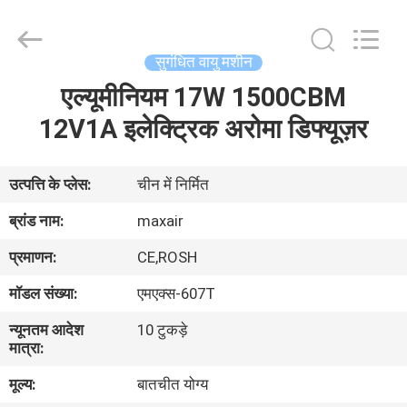
Shenzhen
Maxwin
Industrial
Co.,
Ltd..
सुगंधित वायु मशीन
All
Rights
Reserved.
एल्यूमीनियम 17W 1500CBM
घर
12V1A इलेक्ट्रिक अरोमा डिफ्यूज़र
उत्पादों
उत्पत्ति के प्लेस:
चीन में निर्मित
हमारे
ब्रांड नाम:
maxair
बारे
प्रमाणन:
CE,ROSH
में
मॉडल संख्या:
एमएक्स-607T
न्यूनतम आदेश
10 टुकड़े
कारखाना
मात्रा:
भ्रमण
मूल्य:
बातचीत योग्य