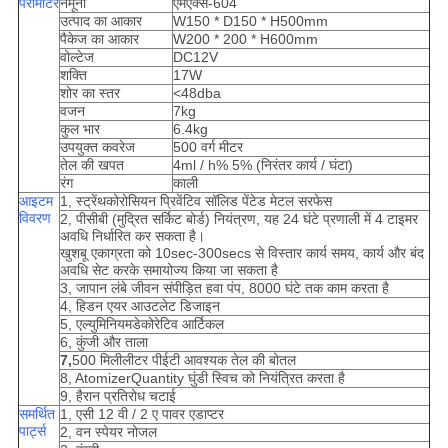
पैरामीटर
नमूना
एमएक्स-604
उत्पाद का आकार
W150 * D150 * H500mm
पैकेज का आकार
W200 * 200 * H600mm
वोल्टेज
DC12V
शक्ति
17W
शोर का स्तर
<48dba
वजन
7kg
कुल भार
6.4kg
उपयुक्त कवरेज
500 वर्ग मीटर
तेल की खपत
4ml / h% 5% (निरंतर कार्य / घंटा)
रंग
काली
आइटम
1, स्ट्रेंथकोरोसियन प्रिवेंटिव सॉलिड पेंटेड मेटल सरफेस
विवरण
2, पीसीबी (मुद्रित सर्किट बोर्ड) नियंत्रण, यह 24 घंटे प्रणाली में 4 टाइमर
अवधि निर्धारित कर सकता है।
खुशबू एकाग्रता को 10sec-300secs से विस्तार कार्य समय, कार्य और बंद
अवधि सेट करके समायोज्य किया जा सकता है
3, जापान लंबे जीवन संपीड़ित हवा पंप, 8000 घंटे तक काम करता है
4, हिडन एयर आउटलेट डिजाइन
5, एल्युमिनियमडेकोरेटिव आर्टिकल
6, कुंजी और ताला
7,
500 मिलीलीटर पीईटी आवश्यक तेल की बोतल
8, AtomizerQuantity घुंडी स्विच को नियंत्रित करता है
9, हैरान प्रतिरोध चटाई
समर्थित
1, एसी 12 वी / 2 ए पावर एडाप्टर
पार्ट्स
2, वन स्पेयर नोजल