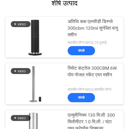
शीर्ष उत्पाद
अतिथि कक्ष एलसीडी डिस्प्ले
300cbm 120ml सुगंधित वायु
मशीन
बातचीत योग्य MOQ:10 टुकड़े
संपर्क
रिमोट कंट्रोल 300CBM 6W
पोम नोजल स्केंट एयर मशीन
बातचीत योग्य MOQ:बातचीत योग्य
संपर्क
एल्युमीनियम 130 मि.ली. 300
मिलीमीटर 1.0 मि.ली. / घंटा
एयर फ्रेगरेंस डिफ्यूज़र