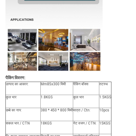
पैकिंग विवरण:
उत्पाद का आकार:
Mm85x300 मिमी
पैकिंग बॉक्स
तटस्थ
कुल भार
1.8KGS
कुल भार
1.5KGS
डब्बे का नाप:
380 * 450 * 800 मिमी
मात्रा / Ctn:
10pcs
सकल भार / CTN
18KGS
नेट वजन / CTN:
15KGS