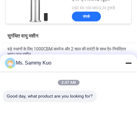
USD 80-100 MOQ:20 टुकड़े
संपर्क
सुगंधित वायु मशीन
बड़े स्थानों के लिए 1000CBM कवरेज और 2 साल की वारंटी के साथ ऐप-नियंत्रित
सुगंध एयर मशीन
Ms. Sammy Kuo
ऐप-नियंत्रित सुगंध एयर मशीन, 500CBM कवरेज और व्यावसायिक उपयोग के लिए
टिकाऊ धातु शेल के साथ
2:47 AM
वाईफाई 4जी ऐप नियंत्रण 150ml क्षमता मूक संचालन सुगंध एयर मशीन वाणिज्यिक
और होटल उपयोग के लिए
Good day, what product are you looking for?
लोकप्रिय श्रेणियां
सभी
सुगंधित वायु मशीन
खुशबू विसारक मशीन