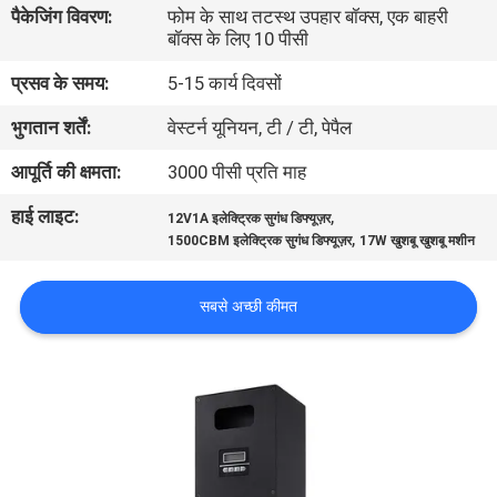
पैकेजिंग विवरण:
फोम के साथ तटस्थ उपहार बॉक्स, एक बाहरी
गुणवत्ता
बॉक्स के लिए 10 पीसी
नियंत्रण
प्रसव के समय:
5-15 कार्य दिवसों
भुगतान शर्तें:
वेस्टर्न यूनियन, टी / टी, पेपैल
संपर्क
करें
आपूर्ति की क्षमता:
3000 पीसी प्रति माह
हाई लाइट:
,
12V1A इलेक्ट्रिक सुगंध डिफ्यूज़र
,
एक
1500CBM इलेक्ट्रिक सुगंध डिफ्यूज़र
17W खुशबू खुशबू मशीन
उद्धरण
सबसे अच्छी कीमत
का
अनुरोध
करें
SHOPPING