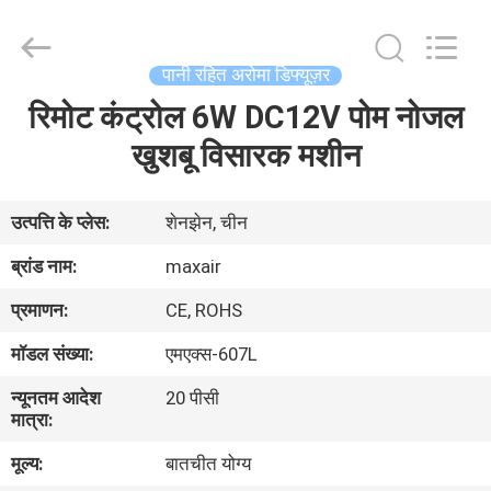
Shenzhen
Maxwin
Industrial
Co.,
Ltd..
पानी रहित अरोमा डिफ्यूज़र
All
Rights
Reserved.
रिमोट कंट्रोल 6W DC12V पोम नोजल
घर
खुशबू विसारक मशीन
उत्पादों
उत्पत्ति के प्लेस:
शेनझेन, चीन
हमारे
ब्रांड नाम:
maxair
बारे
प्रमाणन:
CE, ROHS
में
मॉडल संख्या:
एमएक्स-607L
न्यूनतम आदेश
20 पीसी
कारखाना
मात्रा:
भ्रमण
मूल्य:
बातचीत योग्य