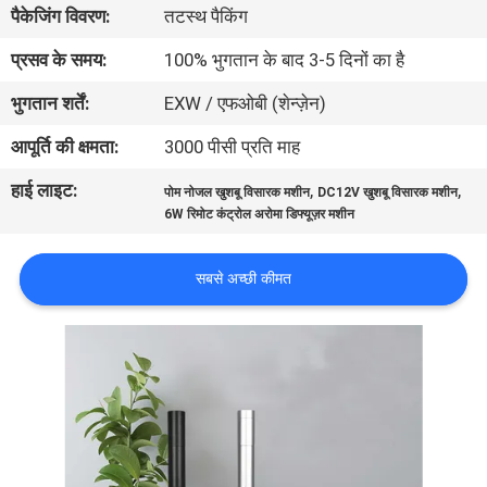
पैकेजिंग विवरण:
तटस्थ पैकिंग
गुणवत्ता
नियंत्रण
प्रसव के समय:
100% भुगतान के बाद 3-5 दिनों का है
भुगतान शर्तें:
EXW / एफओबी (शेन्ज़ेन)
संपर्क
आपूर्ति की क्षमता:
3000 पीसी प्रति माह
करें
हाई लाइट:
,
,
पोम नोजल खुशबू विसारक मशीन
DC12V खुशबू विसारक मशीन
6W रिमोट कंट्रोल अरोमा डिफ्यूज़र मशीन
एक
उद्धरण
सबसे अच्छी कीमत
का
अनुरोध
करें
SHOPPING