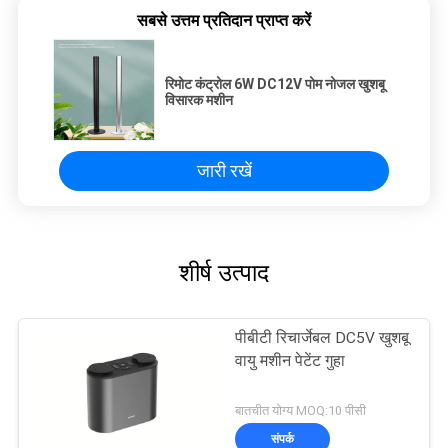
सबसे उत्तम प्रतिदान प्राप्त करें
रिमोट कंट्रोल 6W DC12V पोम नोजल खुशबू
विसारक मशीन
जारी रखें
शीर्ष उत्पाद
पीबीटी रिचार्जेबल DC5V खुशबू
वायु मशीन पेटेंट गुहा
बातचीत योग्य MOQ:10 पीसी
संपर्क