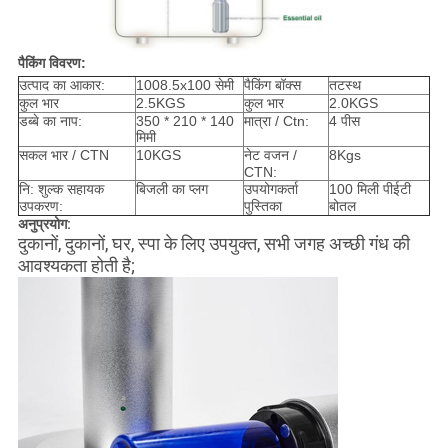
पैकिंग विवरण:
उत्पाद का आकार:
1008.5x100 सेमी
पैकिंग बॉक्स
तटस्थ
कुल भार
2.5KGS
कुल भार
2.0KGS
डब्बे का नाप:
350 * 210 * 140
मात्रा / Ctn:
4 पीस
मिमी
सकल भार / CTN
10KGS
नेट वजन /
8Kgs
CTN:
नि: शुल्क सहायक
बिजली का प्लग
उपयोगकर्ता
100 मिली पीईटी
उपकरण:
पुस्तिका
बोतल
अनुप्रयोग:
दुकानों, दुकानों, घर, स्पा के लिए उपयुक्त, सभी जगह अच्छी गंध की
आवश्यकता होती है;