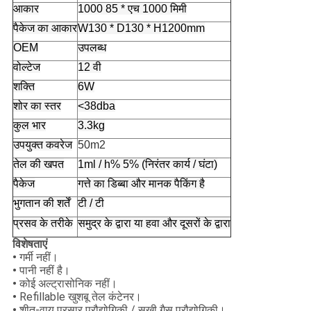
आकार
1000 85 * एच 1000 मिमी
पैकेज का आकार
W130 * D130 * H1200mm
OEM
उपलब्ध
वोल्टेज
12 वी
शक्ति
6W
शोर का स्तर
<38dba
कुल भार
3.3kg
उपयुक्त कवरेज
50m2
तेल की खपत
1ml / h% 5% (निरंतर कार्य / घंटा)
पैकेज
गत्ते का डिब्बा और मानक पैकिंग है
भुगतान की शर्तें
टी / टी
प्रसव के तरीके
समुद्र के द्वारा या हवा और दूसरों के द्वारा
विशेषताएं
•
गर्मी नहीं।
•
पानी नहीं है।
•
कोई अल्ट्रासोनिक नहीं।
•
Refillable खुशबू तेल कंटेनर।
•
शीत-वायु प्रसार प्रौद्योगिकी / सूखी गैस प्रौद्योगिकी।