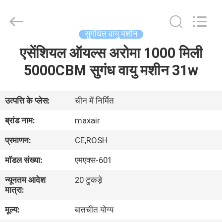
Shenzhen
Maxwin
Industrial
Co.,
Ltd..
सुगंधित वायु मशीन
All
Rights
Reserved.
एसेंशियल ऑयल्स अरोमा 1000 मिली
घर
5000CBM सुगंध वायु मशीन 31w
उत्पादों
उत्पत्ति के प्लेस:
चीन में निर्मित
हमारे
ब्रांड नाम:
maxair
बारे
प्रमाणन:
CE,ROSH
में
मॉडल संख्या:
एमएक्स-601
न्यूनतम आदेश
20 टुकड़े
कारखाना
मात्रा:
भ्रमण
मूल्य:
बातचीत योग्य