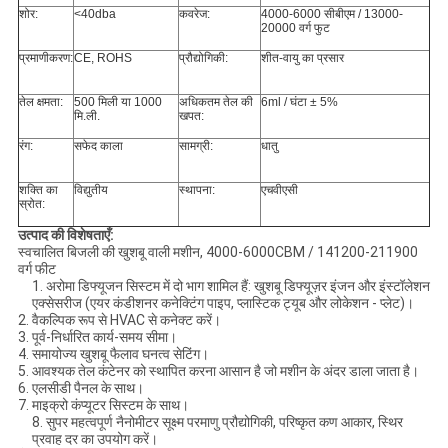
शोर:
<40dba
कवरेज:
4000-6000 सीबीएम / 13000-
20000 वर्ग फुट
प्रमाणीकरण:
CE, ROHS
प्रौद्योगिकी:
शीत-वायु का प्रसार
तेल क्षमता:
500 मिली या 1000
अधिकतम तेल की
6ml / घंटा ± 5%
मि.ली.
खपत:
रंग:
सफेद काला
सामग्री:
धातु
शक्ति का
विद्युतीय
स्थापना:
एचवीएसी
स्रोत:
उत्पाद की विशेषताएँ:
स्वचालित बिजली की खुशबू वाली मशीन, 4000-6000CBM / 141200-211900
वर्ग फीट
1. अरोमा डिफ्यूजन सिस्टम में दो भाग शामिल हैं: खुशबू डिफ्यूज़र इंजन और इंस्टॉलेशन
एक्सेसरीज (एयर कंडीशनर कनेक्टिंग पाइप, प्लास्टिक ट्यूब और लोकेशन - प्लेट)।
2. वैकल्पिक रूप से HVAC से कनेक्ट करें।
3. पूर्व-निर्धारित कार्य-समय सीमा।
4. समायोज्य खुशबू फैलाव घनत्व सेटिंग।
5. आवश्यक तेल कंटेनर को स्थापित करना आसान है जो मशीन के अंदर डाला जाता है।
6. एलसीडी पैनल के साथ।
7. माइक्रो कंप्यूटर सिस्टम के साथ।
8. सुपर महत्वपूर्ण नैनोमीटर सूक्ष्म परमाणु प्रौद्योगिकी, परिष्कृत कण आकार, स्थिर
प्रवाह दर का उपयोग करें।