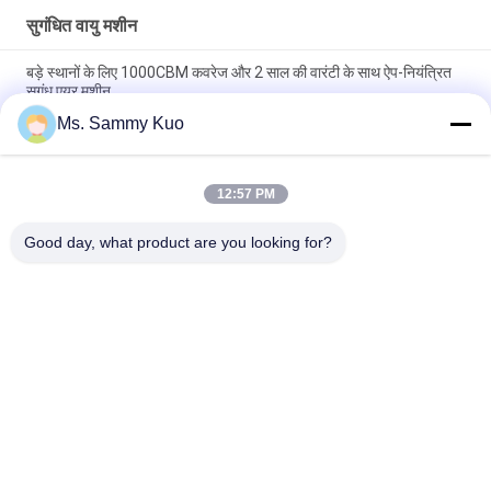
सुगंधित वायु मशीन
बड़े स्थानों के लिए 1000CBM कवरेज और 2 साल की वारंटी के साथ ऐप-नियंत्रित
सुगंध एयर मशीन
Ms. Sammy Kuo
ऐप-नियंत्रित सुगंध एयर मशीन, 500CBM कवरेज और व्यावसायिक उपयोग के लिए
टिकाऊ धातु शेल के साथ
12:57 PM
वाईफाई 4जी ऐप नियंत्रण 150ml क्षमता मूक संचालन सुगंध एयर मशीन वाणिज्यिक
और होटल उपयोग के लिए
Good day, what product are you looking for?
लोकप्रिय श्रेणियां
सभी
सुगंधित वायु मशीन
खुशबू विसारक मशीन
एयर अरोमा डिफ्यूज़र
होटल संग्रह सुगंध तेल
आवश्यक तेल विसारक
अरोमाथेरेपी डिफ्यूज़र