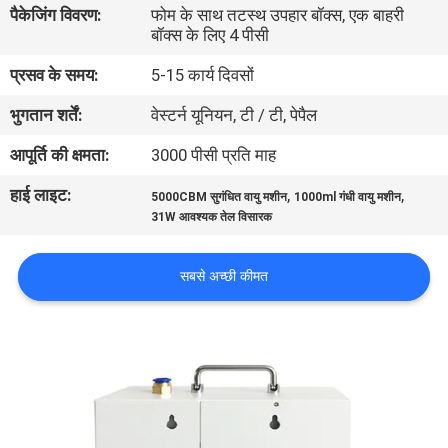
पैकेजिंग विवरण:
फोम के साथ तटस्थ उपहार बॉक्स, एक बाहरी
गुणवत्ता
बॉक्स के लिए 4 पीसी
नियंत्रण
प्रसव के समय:
5-15 कार्य दिवसों
भुगतान शर्तें:
वेस्टर्न यूनियन, टी / टी, पेपैल
संपर्क
करें
आपूर्ति की क्षमता:
3000 पीसी प्रति माह
हाई लाइट:
,
,
5000CBM सुगंधित वायु मशीन
1000ml गंधी वायु मशीन
एक
31W आवश्यक तेल विसारक
उद्धरण
सबसे अच्छी कीमत
का
अनुरोध
करें
SHOPPING